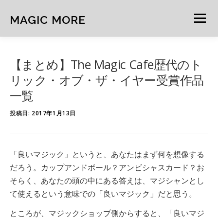
コ
ン
MAGIC MORE
メニュー
テ
ン
ツ
へ
HOME
NEWS
ARCHIVE
MIND
NOTE
【まとめ】The Magic Cafe歴代のト
ス
キ
リック・オブ・ザ・イヤー受賞作品
ッ
一覧
プ
CURATION
FEATURE
投稿日:
2017年1月13日
「良いマジック」というと、あなたはまず何を想像する
だろう。カップアンドボール？アンビシャスカード？お
そらく、あなたの頭の中にある答えは、マジシャンとし
て使えるという意味での「良いマジック」だと思う。
ところが、マジックショップ側からすると、「良いマジ