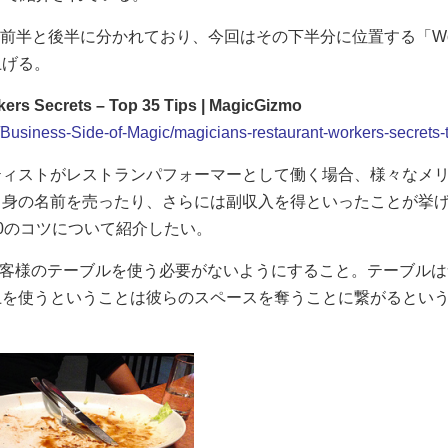
半と後半に分かれており、今回はその下半分に位置する「Working the
り上げる。
kers Secrets – Top 35 Tips | MagicGizmo
Business-Side-of-Magic/magicians-restaurant-workers-secrets-t
ティストがレストランパフォーマーとして働く場合、様々なメ
自身の名前を売ったり、さらには副収入を得といったことが挙
0のコツについて紹介したい。
お客様のテーブルを使う必要がないようにすること。テーブル
上を使うということは彼らのスペースを奪うことに繋がるとい