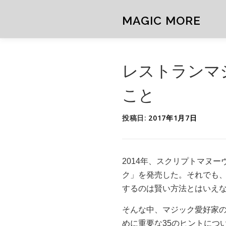
コ
ン
MAGIC MORE
テ
ン
ツ
へ
レストランマ
ス
キ
こと
ッ
プ
投稿日:
2017年1月7日
2014年、スクリプトマヌ
ク」を発売した。それでも
するのは賢い方法とはいえ
そんな中、マジック愛好家の
めに重要な35のヒントにつ