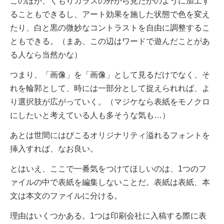
このほか
、くもりガラスの外から見たかのように加工す
ることもできるし、アート効果を施した状態で色を変え
たり、白と黒の微妙なコントラストを自由に調整するこ
ともできる。（まあ、この辺はワードで遊んだことがあ
る人なら当然かな）
つまり、「画像」を「画像」として見るだけでなく、そ
れを輪郭として、時には一部分として捉えられれば、よ
り選択肢が広がっていく。（マジケなら表紙をモノクロ
にしたいと考えている人も多そうな気も…）
あとは世間にはびこるオリジナリティ溢れるフォントを
挿入すれば、なお良い。
とはいえ、ここで一番気をつけてほしいのは、1つのフ
ァイルの中で表紙を編集しないことだ。表紙は表紙、本
文は本文のファイルに分ける。
理由はいくつかある。1つは印刷会社に入稿する際に表