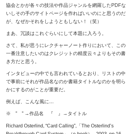
協会とかが各々の技法や作品ジャンルを網羅した
PDFな
いしその手のサイトページを作ればいいのにと思うのだ
が、なぜかそれをしようともしない！（笑）
まあ、冗談はこれぐらいにして本題に入ろう。
さて、私が思うにレクチャーノート作りにおいて、この
一番注意したいのはクレジットの精度云々よりもその書
き方だと思う。
インタビューの中でも言われているとおり、リストの中
で事前にそれが作品名なのか書籍タイトルなのかを明ら
かにするのがことが重要だ。
例えば、こんな風に…
※ ” ” →作品名 『 』→タイトル
Richard Osterlind, “Card Calling”,「The Osterlind’s
Breakthrough Card System」（e-book）, 2003, pp.16-