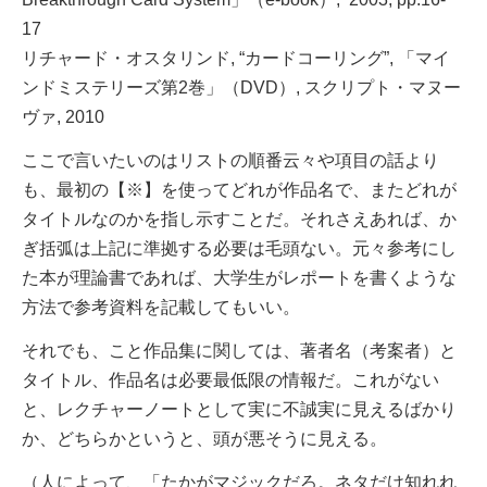
17
リチャード・オスタリンド, “カードコーリング”, 「マイ
ンドミステリーズ第2巻」（DVD）, スクリプト・
マヌー
ヴァ, 2010
ここで言いたいのはリストの順番云々や項目の話より
も、
最初の【※】を使ってどれが作品名で、またどれが
タイトルなのかを指し示すことだ。
それさえあれば、か
ぎ括弧は上記に準拠する必要は毛頭ない。
元々参考にし
た本が理論書であれば、大学生がレポートを書くような
方法で参考資料を記載してもいい。
それでも、こと作品集に関しては、著者名（考案者）と
タイトル、作品名は必要最低限の情報だ。
これがない
と、レクチャーノートとして実に不誠実に見えるばかり
か、どちらかというと、頭が悪そうに見える。
（人によって、「たかがマジックだろ。ネタだけ知れれ