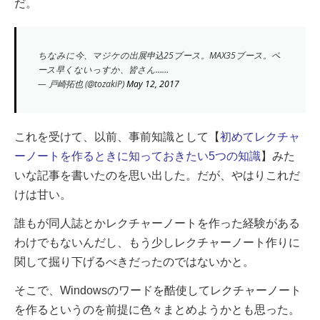
だ。
ちなみに今、マジケの出展申込25ブース。MAX35ブース。ペ
ース早くないっすか、皆さん……
— 戸崎拓也 (@tozakiP)
May 12, 2017
これを受けて、以前、事前知識として【
初めてレクチャ
ーノートを作るときに知っておきたい5つの知識
】みた
いな記事を書いたのを思い出した。だが、やはりこれだ
けは甘い。
誰もが同人誌とかレクチャーノートを作った経験がある
わけでもないんだし、もう少しレクチャーノート作り
に
関して掘り下げるべきだったのではないかと。
そこで、Windowsのワードを酷使してレクチャーノート
を作るというのを前提に色々まとめようかとも思った。