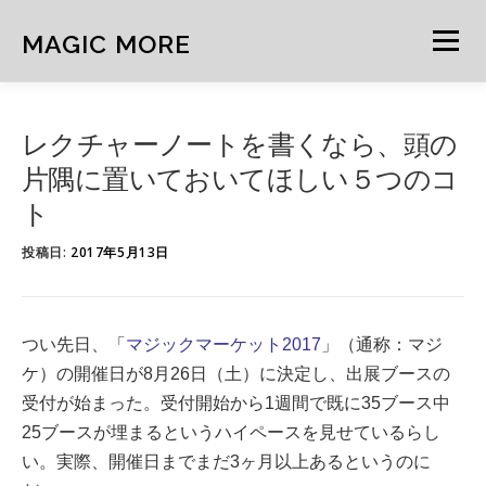
コ
ン
MAGIC MORE
メニュー
テ
ン
ツ
へ
HOME
NEWS
ARCHIVE
MIND
NOTE
レクチャーノートを書くなら、頭の
ス
キ
片隅に置いておいてほしい５つのコ
ッ
ト
プ
CURATION
FEATURE
投稿日:
2017年5月13日
つい先日、「
マジックマーケット2017
」（通称：マジ
ケ）の開催日が8月26日（土）に決定し、
出展ブースの
受付が始まった。受付開始から1週間で既に35ブース中
25ブースが埋まるというハイペースを見せているらし
い。実際、開催日までまだ3ヶ月以上あるというのに