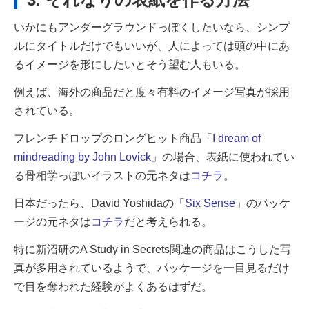
いかにもアンダーグラウンドっぽくしたいなら、シンプ
ルにタイトルだけでもいいが、
人によっては頭の中にあ
るイメージを形にしたいとそう望む人もいる。
例えば、海外の商品だと度々有料のイメージ写真が採用
されている。
フレンチドロップのロングヒット商品「
I dream of
mindreading by John Lovick
」の場合、表紙に使われてい
る骨相学っぽいイラストの元ネタは
コチラ
。
日本だったら、David Yoshidaの「
Six Sense
」のパッケ
ージの元ネタは
コチラ
だと考えられる。
特に新沼研のA Study in Secrets関連の商品はこうした写
真が多用されているようで、パッケージを一目見るだけ
で目を奪われた経験がよくあるはずだ。