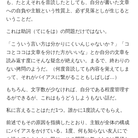
も、たとえそれを音読したとしても、
自分が書いた文章
への自負や主観という性質上、必ず見落としが生じると
いうことだ。
これは助詞（てにをは）の問題だけではない。
「こういう言い方は分かりにくいんじゃないか？」「コ
コとココは文章を分けた方がいいな」とか
自分の文章を
読み返す度にそんな疑念が絶えない。
まるで、終わりの
ない拷問のようだ。（何度音読しても内容を覚えてしま
って、それがバイアスに繋がることもしばしば…）
もちろん、文字数が少なければ、自分である程度管理す
るができるが、これはもうどうしようもない話だ。
私に言えることはただ1つ。
誰かに1度読んでもらえ。
前述でもその原因を指摘したとおり、主観が全体の構成
にバイアスをかけている。
1度、何も知らない友人にで