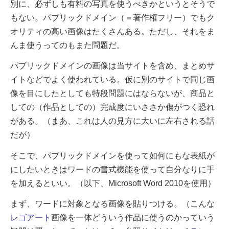
別に、必ずしも有料の写真を使うべきかというとそうで
もない。パブリックドメイン（＝著作権フリー
）でもク
オリティの高い画像はたくさんある。ただし、それをま
んま使うってのもまた問題だ。
パブリックドメインの画像は当サイトを含め、まとめサ
イトなどでよく使われている。仮に別のサイトで同じ画
像を目にしたとしても特段問題にはならないが、商品と
しての（作品としての）完成度にいささか傷がつく恐れ
がある。（まあ、これは人の見方に大いに左右される話
だが）
そこで、パブリックドメインを使って如何にもな表紙が
にしたいときはワードの書式機能を使って自分なりに手
を加えるといい。（以下、Microsoft Word 2010を使用）
まず、ワードに対象となる画像を貼りつける。（こんな
レゴアート
画像を一体どういう作品に使うのかっていう