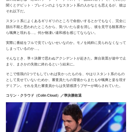
聞くとデビット・ブレインのようなスタント系の人かなとも思えるが、彼は
それ以下だ。
スタント系によくあるギリギリのところで命拾いするとかでもなく、完全に
脱出不能と思われたところから、気づいたら姿を消し、彼を見守る観客席か
ら颯爽と現れる…。何か物凄い違和感を感じてならない。
実際に番組をフルで見ていないせいなのか。モノを純粋に見られなくなって
しまっているのか…。
そんなとき、準々決勝で思わぬアクシデントが起きた。舞台装置が途中で止
まり、まさかの失敗に終わるという結末に。
そこで怪我の1つでもしていれば良かったものを、やはりスタント系のもの
として見せていないためか、審査員たちの背後からまたもや颯爽と姿を現す
デミアン。それを
見た審査員からは失望感漂うブザーが鳴らされていた。
コリン・クラウド（Colin Cloud）／準決勝敗退