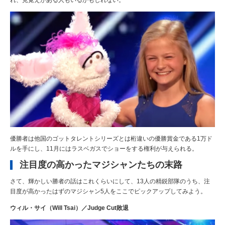
れ、見覚えがある人もいるかもしれない。
優勝者は他国のゴットタレントシリーズとは桁違いの優勝賞金である1万ド
ルを手にし、11月にはラスベガスでショーをする権利が与えられる。
注目度の高かったマジシャンたちの末路
さて、輝かしい勝者の話はこれくらいにして、13人の精鋭部隊のうち、注
目度が高かったはずのマジシャン5人をここでピックアップしてみよう。
ウィル・サイ（Will Tsai）／Judge Cut敗退