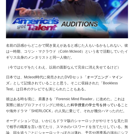
名前の語感からどこかで聞き覚えがあると感じた人もいるかもしれない。彼
は一時期、コリン・マクラウド（Colin Mcleod）という名で活動していたイ
ギリス出身のメンタリストと同一人物だ。
（今ではヒゲをたくわえ、以前の面影なんて完全に消え失せてるけど）
日本では、Mcleod時代に発売されたDVDセット「
オープニング・マイン
ズ
」として記憶されていることと思う。
そこに収録された「Bookless
Test」は日本のテレビでも演じられたこともある。
彼はある時を境に、肩書きを「Forensic Mind Reader」に改めた。
これは
実際に彼がプロファイリングに特化した
科学捜査の学士号を持っている
こと
や海外ドラマ「SHERLOCK」の人気に乗じて、それが幾分ハマったのだ。
オーディションでは、いかにもドラマ版のシャーロックがやりそうな見た目
で相手の職業を言い当てたり、スマホのパスワードを当てたりしている。無
論、回を追うごとにシャーロックっぽさは薄れ、予言や誘導系の演出にシフ