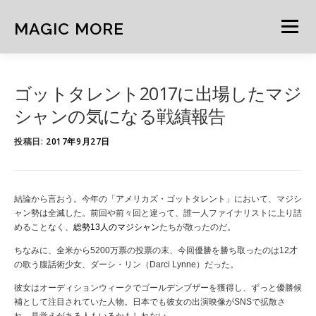
コ
ン
MAGIC MORE
メニュー
テ
ン
ツ
へ
HOME
NEWS
ARCHIVE
MIND
NOTE
ゴットタレント2017に出場したマジ
ス
キ
シャンの気になる戦績報告
ッ
プ
CURATION
FEATURE
投稿日:
2017年9月27日
結論から言おう。今年の「アメリカズ・ゴットタレント」において、マジシ
ャン勢は全滅した。前回や前々回と違って、誰一人ファイナリストに上り詰
めることなく、
総勢13人のマジシャン
たちが散ったのだ。
ちなみに、全米から5200万票の投票の末、今回優勝を勝ち取ったのは12才
の歌う腹話術少女、ダーシ・リン（Darci Lynne）だった。
彼女はオーディションウィークで
ゴールデンブザーを獲得し、ずっと優勝候
補として注目されていた人物。
日本でも彼女の出演映像がSNSで拡散さ