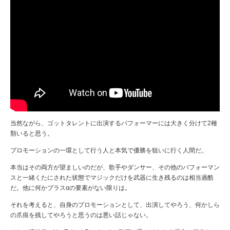
当然ながら、ゴットタレントに出演するパフォーマーには大きく分けて2種
類いると思う。
プロモーションの一環として行う人と本気で優勝を狙いに行く人間だ。
本当はその両方が望ましいのだが、歌手やダンサー、その他のパフォーマン
スと一緒くたにされた状態でマジックだけを武器に生き残るのは相当過酷
だ。他に何かプラスαの要素がない限りは。
それを考えると、自身のプロモーションとして、出演してやろう、何かしら
の爪痕を残してやろうと思うのは悪い話じゃない。