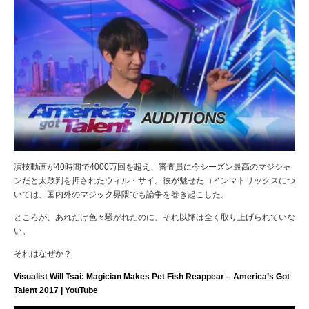
演技動画が40時間で4000万回を超え、審査員に
今シーズン最高のマジシャ
ンだと太鼓判を押されたウィル・サイ。彼が魅せたコインマトリックスにつ
いては、
国内外のマジック界隈でも論争を巻き起こした。
ところが、あれだけ色々騒がれたのに、それ以降は全く取り上げられていな
い。
それはなぜか？
Visualist Will Tsai: Magician Makes Pet Fish Reappear – America’s Got
Talent 2017 | YouTube