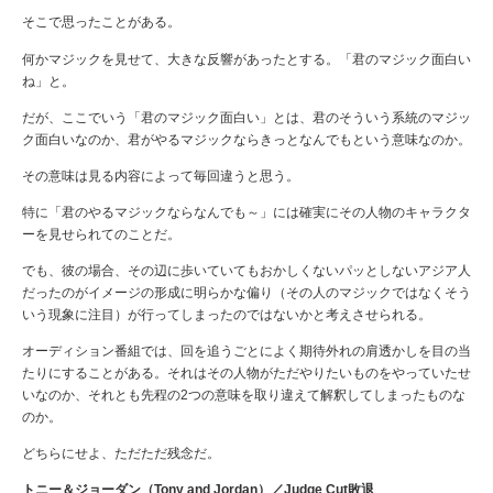
そこで思ったことがある。
何かマジックを見せて、大きな反響があったとする。「君のマジック面白い
ね」と。
だが、ここでいう「君のマジック面白い」とは、君のそういう系統のマジッ
ク面白いなのか、君がやるマジックならきっとなんでもという意味なのか。
その意味は見る内容によって毎回違うと思う。
特に「君のやるマジックならなんでも～」には確実にその人物のキャラクタ
ーを見せられてのことだ
。
でも、彼の場合、その辺に歩いていてもおかしくないパッとしないアジア人
だったのがイメージの形成に明らかな偏り（その人のマジックではなくそう
いう現象に注目）が行ってしまったのではないかと考えさせられる。
オーディション番組では、回を追うごとによく期待外れの肩透かしを目の当
たりにすることがある。それはその人物
がただやりたいものをやっていたせ
いなのか、それとも先程の2つの意味を取り違えて解釈してしまったものな
のか。
どちらにせよ、ただただ残念だ。
トニー＆ジョーダン（Tony and Jordan）／Judge Cut敗退