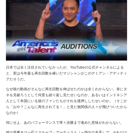
日本では全く注目されていなかったが、YouTubeの公式チャンネルによる
と、実は今年最も再生回数を稼いだマジシャンがこのデミアン・アディティ
アだそうだ。
なぜ彼の動画がそんなに再生回数を伸ばせたのかは全くわからない。単にタ
ネを見破ろうとして何度も繰り返し見たせいなのか、あるいはインドネシア
人として本国にいる彼のファンたちがそれを後押ししたせいのか。（そこか
ら「おや？こんなに再生されてる！」と見た無関係の人々が飛びついたから
なのか）
何にせよ、
あのパフォーマンスで準々決勝まで進めた意味がわからない。
彼の肩書きは一応エスケープ・アーティスト（＝脱出の名手）で、それだけ