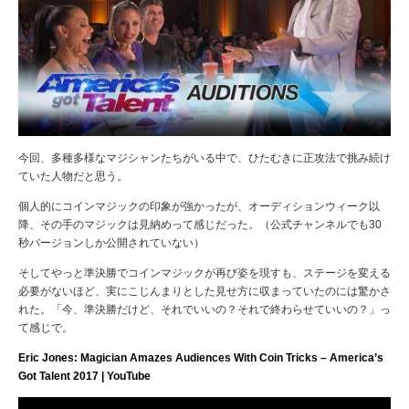
今回、多種多様なマジシャンたちがいる中で、ひたむきに正攻法で挑み続け
ていた人物だと思う。
個人的にコインマジックの印象が強かったが、オーディションウィーク以
降、その手のマジックは見納めって感じだった。（公式チャンネルでも30
秒バージョンしか公開されていない）
そしてやっと準決勝でコインマジックが再び姿を現すも、ステージを変える
必要がないほど、実にこじんまりとした見せ方に収まっていたのには驚かさ
れた。「
今、準決勝だけど、それでいいの？それで終わらせていいの？」っ
て感じで。
Eric Jones: Magician Amazes Audiences With Coin Tricks – America’s
Got Talent 2017 | YouTube