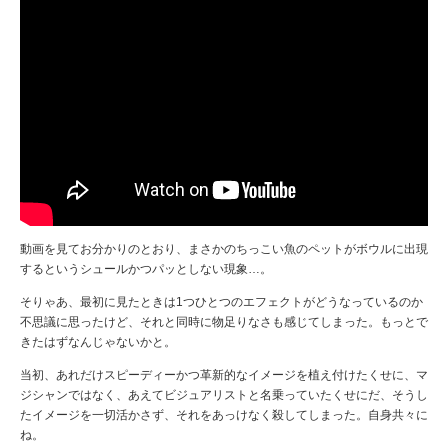
動画を見てお分かりのとおり、まさかのちっこい魚のペットがボウルに出現
するというシュールかつパッとしない現象…。
そりゃあ、最初に見たときは1つひとつのエフェクトがどうなっているのか
不思議に思ったけど、それと同時に物足りなさも感じてしまった。もっとで
きたはずなんじゃないかと。
当初、あれだけスピーディーかつ革新的なイメージを植え付けたくせに、マ
ジシャンではなく、あえてビジュアリストと名乗っていたくせにだ、そうし
たイメージを一切活かさず、それをあっけなく殺してしまった。自身共々に
ね。