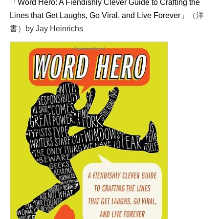
「
Word Hero: A Fiendishly Clever Guide to Crafting the
Lines that Get Laughs, Go Viral, and Live Forever
」（洋
書）by Jay Heinrichs