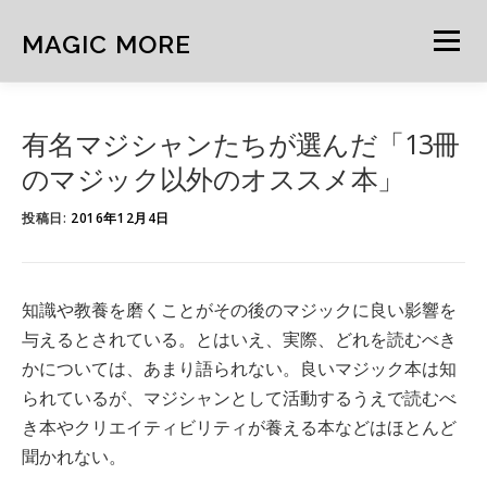
コ
ン
MAGIC MORE
メニュー
テ
ン
ツ
へ
HOME
NEWS
ARCHIVE
MIND
NOTE
有名マジシャンたちが選んだ「13冊
ス
キ
のマジック以外のオススメ本」
ッ
プ
CURATION
FEATURE
投稿日:
2016年12月4日
知識や教養を磨くことがその後のマジックに良い影響を
与えるとされている。とはいえ、実際、どれを読むべき
かについては、あまり語られない。良いマジック本は知
られているが、マジシャンとして活動するうえで読むべ
き本やクリエイティビリティが養える本などはほとんど
聞かれない。