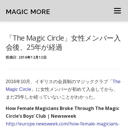
コ
ン
MAGIC MORE
メニュー
テ
ン
ツ
へ
HOME
NEWS
ARCHIVE
MIND
NOTE
「The Magic Circle」女性メンバー入
ス
キ
会後、25年が経過
ッ
プ
CURATION
FEATURE
投稿日:
2016年12月12日
2016年10月、
イギリスの会員制のマジッククラブ「
The
Magic Circle
」に女性メンバーが初めて入会してから、
まだ25年しか経っていないことがわかった。
How Female Magicians Broke Through The Magic
Circle’s Boys’ Club | Newsweek
http://europe.newsweek.com/how-female-magicians-