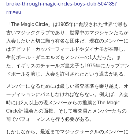
broke-through-magic-circles-boys-club-504185?
rm=eu
「The Magic Circle」は1905年に創設された世界で最も
古いマジッククラブであり、世界中のマジシャンたちが
入会したいと切に願う有名な団体だ。現在のメンバーに
はデビッド・カッパーフィールドやダイナモが在籍し、
生前ポール・ダニエルズもメンバーの1人だった。ま
た、イギリスのチャールズ皇太子も1975年にカップアン
ドボールを演じ、入会を許可されたという過去がある。
メンバーになるためには厳しい審査基準を乗り越え、オ
ーディションにパスしなければならない。例えば、入会
時には2人以上の現メンバーからの推薦とThe Magic
Circle評議会との面接、そして審査員とメンバー
たちの
前でパフォーマンスを行う必要がある。
しかしながら、最近までマジックサークルのメンバーに